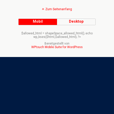
Zum Seitenanfang
Mobil
Desktop
$allowed_html = shapeSpace_allowed_html(); echo
wp_kses($html,$allowed_html); ?>
Bereitgestellt von
WPtouch Mobile Suite for WordPress