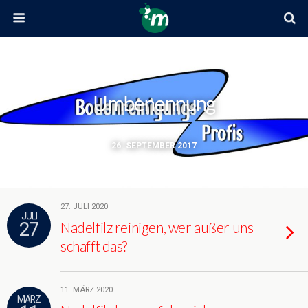
Umbenennung
26. SEPTEMBER 2017
27. JULI 2020
JULI
27
Nadelfilz reinigen, wer außer uns
schafft das?
11. MÄRZ 2020
MÄRZ