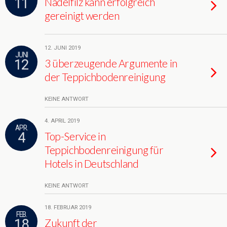
11
Nadelfilz kann erfolgreich
gereinigt werden
12. JUNI 2019
JUNI
12
3 überzeugende Argumente in
der Teppichbodenreinigung
KEINE ANTWORT
4. APRIL 2019
APR.
4
Top-Service in
Teppichbodenreinigung für
Hotels in Deutschland
KEINE ANTWORT
18. FEBRUAR 2019
FEB.
18
Zukunft der