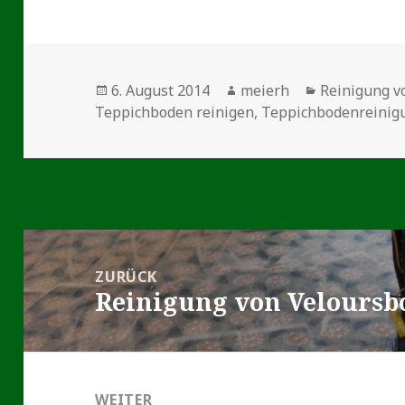
Veröffentlicht
Autor
Kategorien
6. August 2014
meierh
Reinigung v
am
Teppichboden reinigen
,
Teppichbodenreinig
Beitragsnavigation
ZURÜCK
Reinigung von Veloursb
Vorheriger
Beitrag:
WEITER