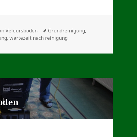
Schlagwörter
on Veloursboden
Grundreinigung
,
ung
,
wartezeit nach reinigung
oden