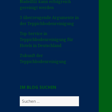
Nadelfilz kann erfolgreich
gereinigt werden
3 überzeugende Argumente in
der Teppichbodenreinigung
Top-Service in
Teppichbodenreinigung für
Hotels in Deutschland
Zukunft der
Teppichbodenreinigung
IM BLOG SUCHEN
Suchen
nach: