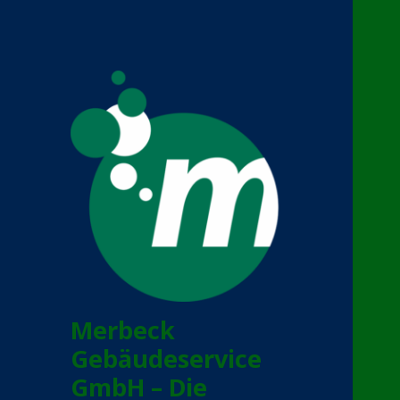
Merbeck
Gebäudeservice
GmbH – Die